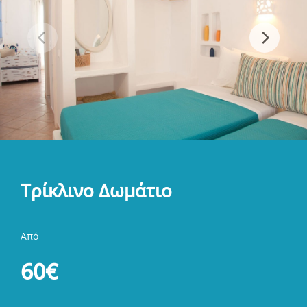
Τρίκλινο Δωμάτιο
Από
60€